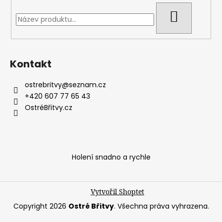
a
HLEDAT
j
í
t
?
Kontakt
ostrebritvy
@
seznam.cz
+420 607 77 65 43
OstréBřitvy.cz
HLEDAT
D
Holení snadno a rychle
o
p
o
Vytvořil Shoptet
r
Copyright 2026
Ostré Břitvy
. Všechna práva vyhrazena.
u