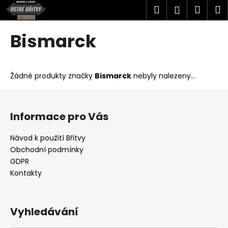
K
Přejít
Hledat
Náku
M
Přihlášen
na
o
obsah
Zpět
Zpět
košík
š
Bismarck
í
C
k
o
Žádné produkty značky
Bismarck
nebyly nalezeny...
p
o
Z
t
á
Informace pro Vás
ř
p
e
a
Návod k použití Břitvy
b
t
Obchodní podmínky
u
í
GDPR
j
Kontakty
e
t
Vyhledávání
e
n