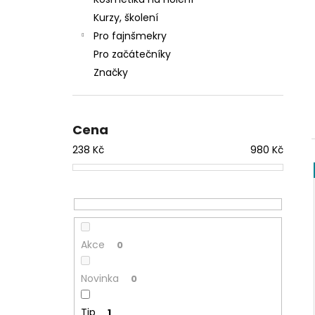
OSTŘENÍ BŘITVY Z
l
WWW.OSTREBRITVY.CZ
Kurzy, školení
480 Kč
Pro fajnšmekry
Původně:
980 Kč
Pro začátečníky
Značky
Cena
238
Kč
980
Kč
Akce
0
Novinka
0
Tip
1