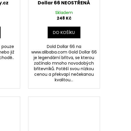
y.cz
Dollar 66 NEOSTŘENÁ
Skladem
248 Kč
DO KOŠÍKU
 a pouze
Dold Dollar 66 na
ebo již
www.alibaba.com Gold Dollar 66
chodě..
je legendární břitva, se kterou
začínalo mnoho novodobých
břitevníků. Potěší svou nízkou
cenou a překvapí nečekanou
kvalitou...