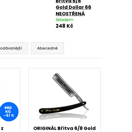
Břitva 6/8
ERS-ISSARD GRELOT
Gold Dollar 66
NEOSTŘENÁ
Skladem
248 Kč
rodávanější
Abecedně
980
KČ
–51 %
 z
ORIGINÁL Břitva 6/8 Gold