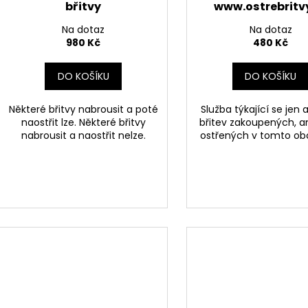
t
břitvy
www.ostrebritv
u
ů
k
Na dotaz
Na dotaz
t
980 Kč
480 Kč
ů
DO KOŠÍKU
DO KOŠÍKU
Některé břitvy nabrousit a poté
Služba týkající se jen
naostřit lze. Některé břitvy
břitev zakoupených, an
nabrousit a naostřit nelze.
ostřených v tomto ob