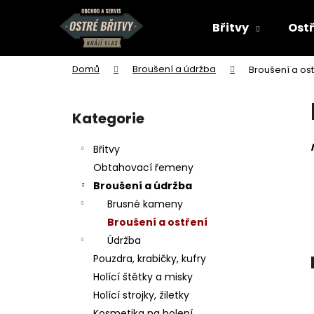
K
Přejít
na
o
Břitvy
Ostř
obsah
Zpět
Zpět
š
do
do
í
Domů
Broušení a údržba
Broušení a ost
k
obchodu
obchodu
P
o
Kategorie
Přeskočit
s
kategorie
t
Břitvy
r
Obtahovací řemeny
a
Broušení a údržba
n
Brusné kameny
n
Broušení a ostření
í
Údržba
p
Pouzdra, krabičky, kufry
a
Holící štětky a misky
n
Holící strojky, žiletky
e
Kosmetika na holení