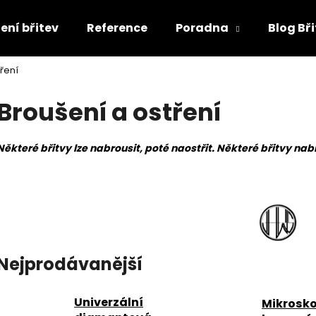
ení břitev
Reference
Poradna
Blog Bř
ření
Co potřebujete najít?
Broušení a ostření
HLEDAT
Některé břitvy lze nabrousit, poté naostřit. Některé břitvy nabr
Doporučujeme
Nejprodávanější
Univerzální
Mikrosk