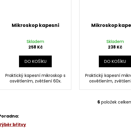
Mikroskop kapesní
Mikroskop kape
Skladem
Skladem
258 Kč
238 Kč
DO KOŠÍKU
DO KOŠÍKU
Praktický kapesní mikroskop s
Praktický kapesní mikr
osvětlením, zvětšení 60x.
osvětlením, zvětšení
6
položek celke
O
v
Poradna:
l
á
Výběr břitvy
d