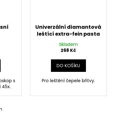
sní
Univerzální diamantová
leštící extra-fein pasta
Skladem
268 Kč
DO KOŠÍKU
oskop s
Pro leštění čepele břitvy.
 45x.
m