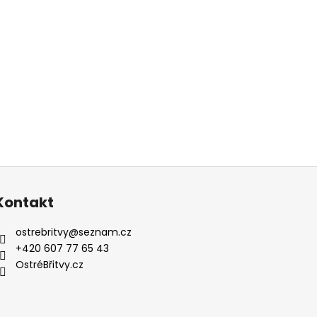
Kontakt
ostrebritvy
@
seznam.cz
+420 607 77 65 43
OstréBřitvy.cz