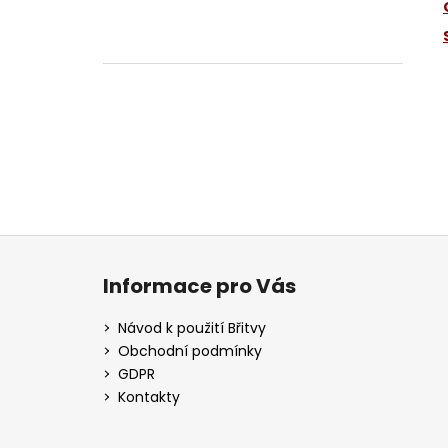
Z
á
Informace pro Vás
p
a
Návod k použití Břitvy
t
Obchodní podmínky
í
GDPR
Kontakty