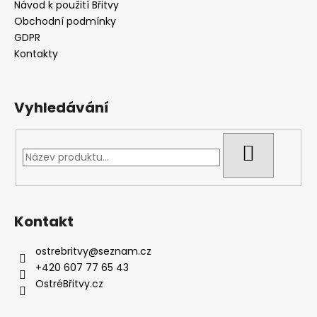
a
Návod k použití Břitvy
t
Obchodní podmínky
í
GDPR
Kontakty
Vyhledávání
HLEDAT
Kontakt
ostrebritvy
@
seznam.cz
+420 607 77 65 43
OstréBřitvy.cz