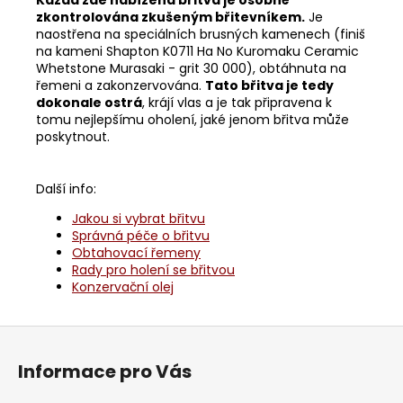
zkontrolována zkušeným břitevníkem.
Je
naostřena na speciálních brusných kamenech (finiš
na kameni Shapton K0711 Ha No Kuromaku Ceramic
Whetstone Murasaki - grit 30 000), obtáhnuta na
řemeni a zakonzervována.
Tato břitva je tedy
dokonale ostrá
, krájí vlas a je tak připravena k
tomu nejlepšímu oholení, jaké jenom břitva může
poskytnout.
Další info:
Jakou si vybrat břitvu
Správná péče o břitvu
Obtahovací řemeny
Rady pro holení se břitvou
Konzervační olej
Z
á
Informace pro Vás
p