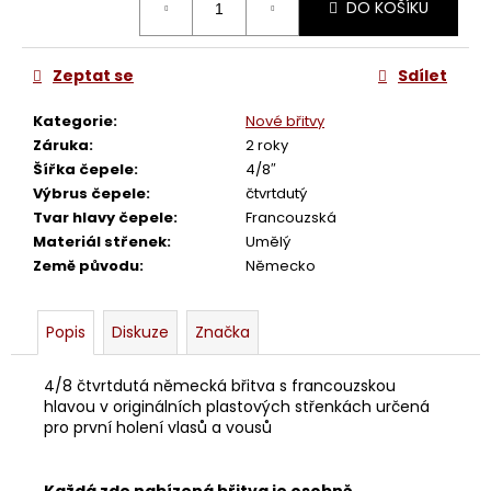
č
DO KOŠÍKU
cena:
u
j
e
Zeptat se
Sdílet
m
e
Kategorie
:
Nové břitvy
Záruka
:
2 roky
Šířka čepele
:
4/8″
BŘITVA
Výbrus čepele
:
čtvrtdutý
4/8
Tvar hlavy čepele
:
Francouzská
V.
Materiál střenek
:
Umělý
D.
HAARWEG
Země původu
:
Německo
2
880
Kč
Popis
Diskuze
Značka
4/8 čtvrtdutá německá břitva s francouzskou
hlavou v originálních plastových střenkách určená
pro první holení vlasů a vousů
Každá zde nabízená břitva je osobně