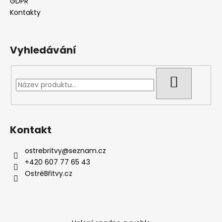
í
GDPR
Kontakty
Vyhledávání
HLEDAT
Kontakt
ostrebritvy
@
seznam.cz
+420 607 77 65 43
OstréBřitvy.cz