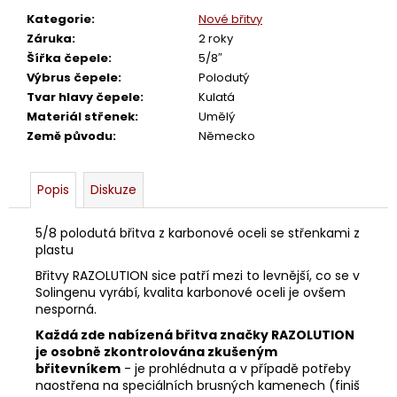
č
u
Kategorie
:
Nové břitvy
j
Záruka
:
2 roky
e
Šířka čepele
:
5/8″
m
Výbrus čepele
:
Polodutý
e
Tvar hlavy čepele
:
Kulatá
Materiál střenek
:
Umělý
Země původu
:
Německo
BŘITVA
5/8
DOVO
Popis
Diskuze
PRIMA
4
5/8 polodutá břitva z karbonové oceli se střenkami z
380
plastu
Kč
Břitvy RAZOLUTION sice patří mezi to levnější, co se v
Solingenu vyrábí, kvalita karbonové oceli je ovšem
nesporná.
Každá zde nabízená břitva značky RAZOLUTION
je osobně zkontrolována zkušeným
břitevníkem
- je prohlédnuta a v případě potřeby
naostřena na speciálních brusných kamenech (finiš