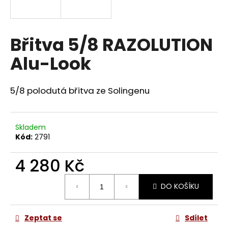
a
j
í
Břitva 5/8 RAZOLUTION
t
Alu-Look
?
5/8 polodutá břitva ze Solingenu
HLEDAT
Skladem
Kód:
2791
4 280 Kč
D
o
Měrná
p
DO KOŠÍKU
cena:
o
r
u
Zeptat se
Sdílet