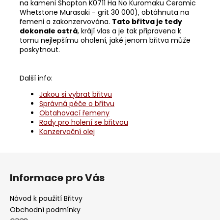
na kameni Shapton K0711 Ha No Kuromaku Ceramic
Whetstone Murasaki - grit 30 000), obtáhnuta na
řemeni a zakonzervována.
Tato břitva je tedy
dokonale ostrá
, krájí vlas a je tak připravena k
tomu nejlepšímu oholení, jaké jenom břitva může
poskytnout.
Další info:
Jakou si vybrat břitvu
Správná péče o břitvu
Obtahovací řemeny
Rady pro holení se břitvou
Konzervační olej
Z
á
Informace pro Vás
p
a
Návod k použití Břitvy
t
Obchodní podmínky