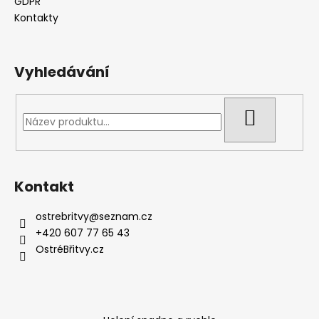
í
GDPR
Kontakty
Vyhledávání
HLEDAT
Kontakt
ostrebritvy
@
seznam.cz
+420 607 77 65 43
OstréBřitvy.cz