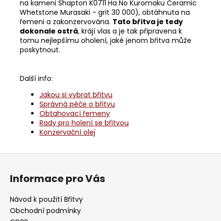
na kameni Shapton K0711 Ha No Kuromaku Ceramic
Whetstone Murasaki - grit 30 000), obtáhnuta na
řemeni a zakonzervována.
Tato břitva je tedy
dokonale ostrá
, krájí vlas a je tak připravena k
tomu nejlepšímu oholení, jaké jenom břitva může
poskytnout.
Další info:
Jakou si vybrat břitvu
Správná péče o břitvu
Obtahovací řemeny
Rady pro holení se břitvou
Konzervační olej
Z
á
Informace pro Vás
p
a
Návod k použití Břitvy
t
Obchodní podmínky