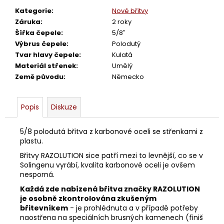
č
u
Kategorie
:
Nové břitvy
j
Záruka
:
2 roky
e
Šířka čepele
:
5/8″
m
Výbrus čepele
:
Polodutý
e
Tvar hlavy čepele
:
Kulatá
Materiál střenek
:
Umělý
Země původu
:
Německo
BŘITVA
5/8
BÖKER
Popis
Diskuze
KING
CUTTER
5/8 polodutá břitva z karbonové oceli se střenkami z
4
plastu.
280
Kč
Břitvy RAZOLUTION sice patří mezi to levnější, co se v
Solingenu vyrábí, kvalita karbonové oceli je ovšem
nesporná.
Každá zde nabízená břitva značky RAZOLUTION
je osobně zkontrolována zkušeným
břitevníkem
- je prohlédnuta a v případě potřeby
naostřena na speciálních brusných kamenech (finiš