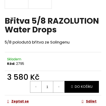
a
j
í
Břitva 5/8 RAZOLUTION
t
Water Drops
?
5/8 polodutá břitva ze Solingenu
HLEDAT
Skladem
Kód:
2795
3 580 Kč
D
o
Měrná
p
DO KOŠÍKU
cena:
o
r
u
Zeptat se
Sdílet