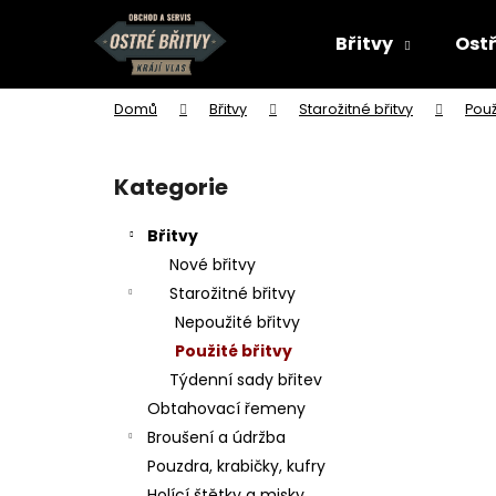
K
Přejít
na
o
Břitvy
Ostř
obsah
Zpět
Zpět
š
do
do
í
Domů
Břitvy
Starožitné břitvy
Použ
k
obchodu
obchodu
P
o
Kategorie
Přeskočit
s
kategorie
t
Břitvy
r
Nové břitvy
a
Starožitné břitvy
n
Nepoužité břitvy
n
Použité břitvy
í
Týdenní sady břitev
p
Obtahovací řemeny
a
Broušení a údržba
n
Pouzdra, krabičky, kufry
e
Holící štětky a misky