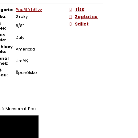
Tisk
gorie
:
Použité břitvy
ka
:
2 roky
Zeptat se
a
Sdílet
8/8″
le
:
us
Dutý
le
:
 hlavy
Americká
le
:
riál
Umělý
nek
:
ě
Španělsko
odu
:
osé Monserrat Pou