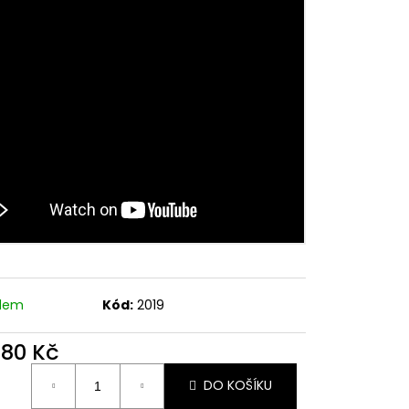
ERS-ISSARD GRELOT
adem
Kód:
2019
780 Kč
ná
DO KOŠÍKU
: