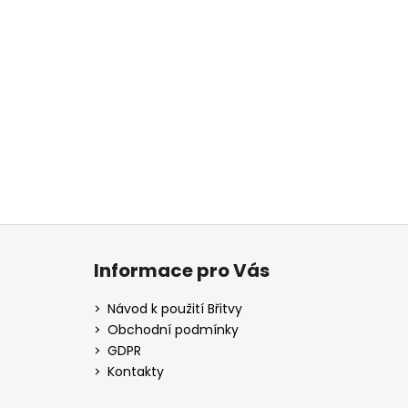
Z
á
Informace pro Vás
p
a
Návod k použití Břitvy
t
Obchodní podmínky
í
GDPR
Kontakty