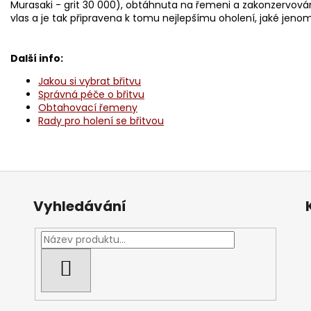
Murasaki - grit 30 000), obtáhnuta na řemeni a zakonzervová
vlas a je tak připravena k tomu nejlepšímu oholení, jaké jeno
Další info:
Jakou si vybrat břitvu
Správná péče o břitvu
Obtahovací řemeny
Rady pro holení se břitvou
Vyhledávání
HLEDAT