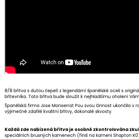
8/8 břitva s dutou čepelí z legendární španělské oceli s origi
břitevníka. Tato břitva bude sloužit k nejhladšímu oholení V
Španělská firma Jose Monserrat Pou svou činnost ukončila v r
výjimečně zdařilé kvalitní břitvy, dokonalé skvosty.
Každá zde nabízená břitva je osobně zkontrolována zk
speciálních brusných kamenech (finiš na kameni Shapton K