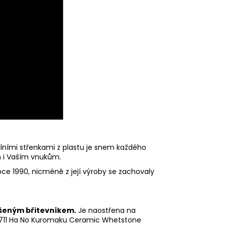
nálními střenkami z plastu je snem každého
ám i Vaším vnukům.
oce 1990, nicméně z její výroby se zachovaly
ušeným břitevníkem.
Je naostřena na
0711 Ha No Kuromaku Ceramic Whetstone