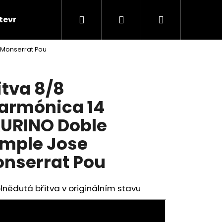
Hledat
Přihlášení
Nákupní
itevníka
Kontakty
Značky
 Monserrat Pou
košík
itva 8/8
larmónica 14
URINO Doble
mple Jose
nserrat Pou
lnědutá břitva v originálním stavu
Následující