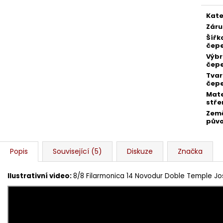
Kate
Záru
Šířk
čepe
Výbr
čepe
Tvar
čepe
Mate
stře
Zem
pův
Popis
Související (5)
Diskuze
Značka
Ilustrativní video:
8/8 Filarmonica 14 Novodur Doble Temple J