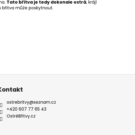
na.
Tato břitva je tedy dokonale ostrá
, krájí
m břitva může poskytnout.
Kontakt
ostrebritvy
@
seznam.cz
+420 607 77 65 43
OstréBřitvy.cz