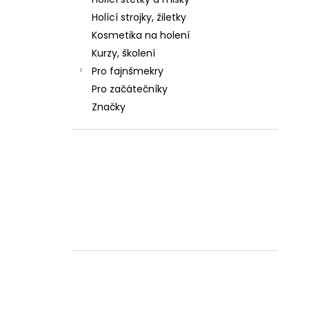
OSTŘENÍ BŘITVY Z
l
WWW.OSTREBRITVY.CZ
Holící strojky, žiletky
480 Kč
Kosmetika na holení
Původně:
980 Kč
Kurzy, školení
Pro fajnšmekry
Pro začátečníky
Značky