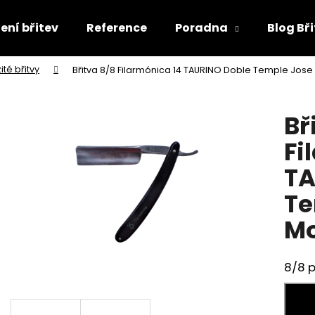
ení břitev
Reference
Poradna
Blog Bř
ité břitvy
Břitva 8/8 Filarmónica 14 TAURINO Doble Temple Jose
Co potřebujete najít?
Bř
HLEDAT
Fi
TA
Doporučujeme
Te
Mo
8/8 p