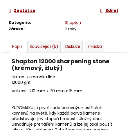
č
u
Zeptat se
Sdílet
j
e
Kategorie
:
Shapton
m
Záruka
:
2 roky
e
Popis
Související (5)
Diskuze
Značka
BŘITVA
5/8
THIERS-
Shapton 12000 sharpening stone
ISSARD
(krémový, žlutý)
BLUE
MICARTA
Ha-no-kuromaku line
JEAN
12000 grit
5
Velikost 210 mm x 70 mm x 15 mm
880
Kč
KUROMAKU je první sada barevných ostřících
kamenů na světě, kdy každá barva kamene
představuje jiný stupeň hrubosti. Úložný obal
usnadňuje přenášení kamenů a lze jej také použít
jako ostřící základnu. Tyto Shapton kameny jsou