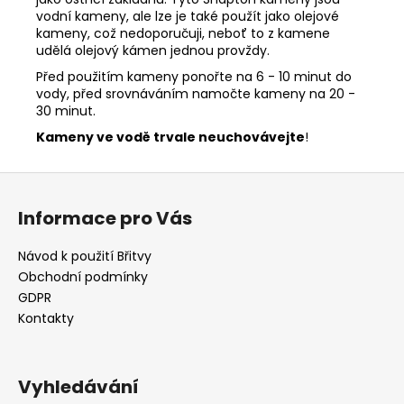
vodní kameny, ale lze je také použít jako olejové
kameny, což nedoporučuji, neboť to z kamene
udělá olejový kámen jednou provždy.
Před použitím kameny ponořte na 6 - 10 minut do
vody, před srovnáváním namočte kameny na 20 -
30 minut.
Kameny ve vodě trvale neuchovávejte
!
Z
á
Informace pro Vás
p
a
Návod k použití Břitvy
t
Obchodní podmínky
í
GDPR
Kontakty
Vyhledávání