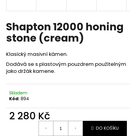
a
j
í
Shapton 12000 honing
t
stone (cream)
?
Klasický masivní kámen.
Dodává se s plastovým pouzdrem použitelným
jako držák kamene.
HLEDAT
Skladem
D
Kód:
894
o
p
2 280 Kč
o
r
Měrná
DO KOŠÍKU
cena:
u