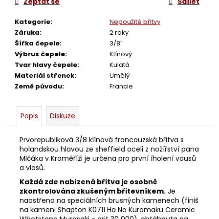
č
Zeptat se
Sdílet
u
j
Kategorie
:
Nepoužité břitvy
e
Záruka
:
2 roky
m
Šířka čepele
:
3/8″
e
Výbrus čepele
:
Klínový
Tvar hlavy čepele
:
Kulatá
Materiál střenek
:
Umělý
OSTŘENÍ
Země původu
:
Francie
BŘITVY
Z
WWW.OSTREBRITVY.CZ
Popis
Diskuze
480
Kč
Původně:
Prvorepubliková 3/8 klínová francouzská břitva s
980
holandskou hlavou ze sheffield oceli z nožířství pana
Kč
Mlčáka v Kroměříži je určena pro první íholení vousů
a vlasů.
Každá zde nabízená břitva je osobně
zkontrolována zkušeným břitevníkem.
Je
naostřena na speciálních brusných kamenech (finiš
na kameni Shapton K0711 Ha No Kuromaku Ceramic
Whetstone Murasaki - grit 30 000), obtáhnuta na