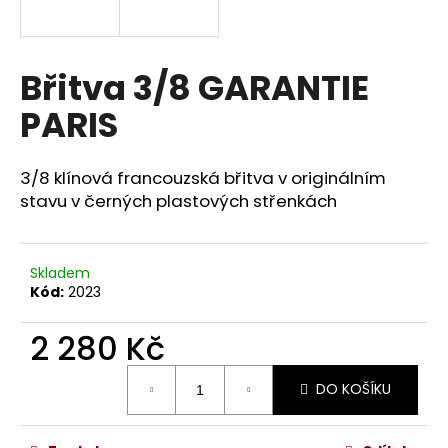
a
j
í
Břitva 3/8 GARANTIE
t
PARIS
?
3/8 klínová francouzská břitva v originálním
stavu v černých plastových střenkách
HLEDAT
Skladem
Kód:
2023
D
2 280 Kč
o
p
Měrná
o
DO KOŠÍKU
cena:
r
u