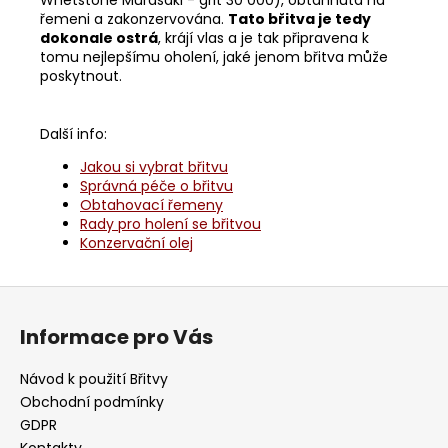
řemeni a zakonzervována.
Tato břitva je tedy
dokonale ostrá
, krájí vlas a je tak připravena k
tomu nejlepšímu oholení, jaké jenom břitva může
poskytnout.
Další info:
Jakou si vybrat břitvu
Správná péče o břitvu
Obtahovací řemeny
Rady pro holení se břitvou
Konzervační olej
Z
á
Informace pro Vás
p
a
Návod k použití Břitvy
t
Obchodní podmínky
í
GDPR
Kontakty