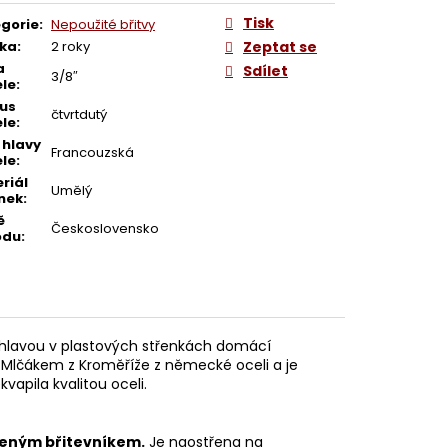
ERS-ISSARD GRELOT
Tisk
gorie
:
Nepoužité břitvy
ka
:
2 roky
Zeptat se
a
Sdílet
3/8″
le
:
us
čtvrtdutý
le
:
 hlavy
Francouzská
le
:
riál
Umělý
nek
:
ě
Československo
odu
:
u hlavou v plastových střenkách domácí
lčákem z Kroměříže z německé oceli a je
apila kvalitou oceli.
šeným břitevníkem.
Je naostřena na