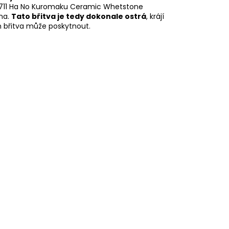
0711 Ha No Kuromaku Ceramic Whetstone
na.
Tato břitva je tedy dokonale ostrá
, krájí
m břitva může poskytnout.