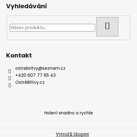
Vyhledávání
HLEDAT
Kontakt
ostrebritvy
@
seznam.cz
+420 607 77 65 43
OstréBřitvy.cz
Holení snadno a rychle
Vytvořil Shoptet