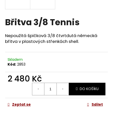
a
j
í
Břitva 3/8 Tennis
t
?
Nepoužitá špičková 3/8 čtvrtdutá německá
břitva v plastových střenkách shell.
HLEDAT
Skladem
Kód:
2853
2 480 Kč
D
Měrná
o
DO KOŠÍKU
cena:
p
o
r
Zeptat se
Sdílet
u