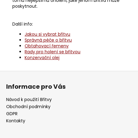
tomu nejlepšímu oholení, jaké jenom břitva může
poskytnout.
Další info:
Jakou si vybrat břitvu
Správná péče o břitvu
Obtahovací řemeny
Rady pro holení se břitvou
Konzervační olej
Z
á
Informace pro Vás
p
a
Návod k použití Břitvy
t
Obchodní podmínky
í
GDPR
Kontakty