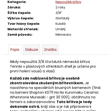
č
Kategorie
:
Nepoužité břitvy
u
Záruka
:
2 roky
j
Šířka čepele
:
3/8″
e
Výbrus čepele
:
čtvrtdutý
m
Tvar hlavy čepele
:
Kulatá
e
Materiál střenek
:
Umělý
Země původu
:
Německo
BŘITVA
3/8
Popis
Diskuze
Značka
BRADREI
PICCOLO
3
Nikdy nepoužitá 3/8 čtvrtdutá německá břitva
880
Tenniis v plastových střenkách shell je určena pro
Kč
první holení vousů a vlasů
Každá zde nabízená břitva je osobně
zkontrolována zkušeným břitevníkem.
Je
naostřena na speciálních brusných kamenech (finiš
na kameni Shapton K0711 Ha No Kuromaku Ceramic
Whetstone Murasaki - grit 30 000), obtáhnuta na
řemeni a zakonzervována.
Tato břitva je tedy
dokonale ostrá
, krájí vlas a je tak připravena k