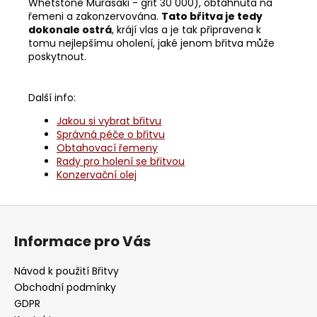
Whetstone Murasaki - grit 30 000), obtáhnuta na
řemeni a zakonzervována.
Tato břitva je tedy
dokonale ostrá
, krájí vlas a je tak připravena k
tomu nejlepšímu oholení, jaké jenom břitva může
poskytnout.
Další info:
Jakou si vybrat břitvu
Správná péče o břitvu
Obtahovací řemeny
Rady pro holení se břitvou
Konzervační olej
Z
á
Informace pro Vás
p
a
Návod k použití Břitvy
t
Obchodní podmínky
í
GDPR