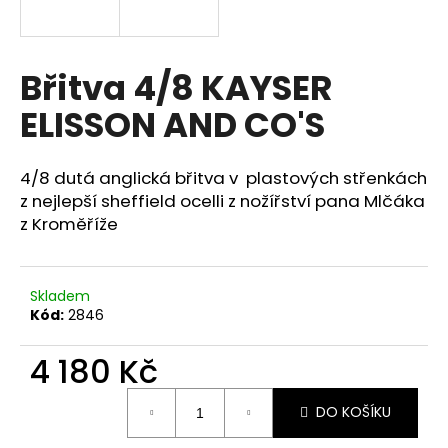
a
j
í
Břitva 4/8 KAYSER
t
ELISSON AND CO'S
?
4/8 dutá anglická břitva v plastových střenkách
z nejlepší sheffield ocelli z nožířství pana Mlčáka
z Kroměříže
HLEDAT
Skladem
Kód:
2846
D
o
4 180 Kč
p
o
Měrná
r
DO KOŠÍKU
cena:
u