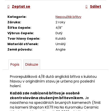
č
u
Zeptat se
Sdílet
j
e
Kategorie
:
Nepoužité břitvy
m
Záruka
:
2 roky
e
Šířka čepele
:
4/8″
Výbrus čepele
:
Dutý
Tvar hlavy čepele
:
Kulatá
BŘITVA
Materiál střenek
:
Umělý
3/8
Země původu
:
Anglie
BRADREI
PICCOLO
3
Popis
Diskuze
880
Kč
Prvorepubliková 4/8 dutá anglická břitva s kulatou
hlavou v originálním stavu je určena pro poslední
holení.
Každá zde nabízená břitva je osobně
zkontrolována zkušeným břitevníkem.
Je
naostřena na speciálních brusných kamenech (finiš
na kameni Shapton K0711 Ha No Kuromaku Ceramic