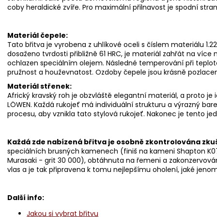
coby heraldické zvíře. Pro maximální přilnavost je spodní str
Materiál čepele:
Tato břitva je vyrobena z uhlíkové oceli s číslem materiálu 1.2
dosaženo tvrdosti přibližně 61 HRC, je materiál zahřát na více
ochlazen speciálním olejem. Následné temperování při teplotě
pružnost a houževnatost. Ozdoby čepele jsou krásně pozlac
Materiál střenek:
Africký kravský roh je obzvláště elegantní materiál, a proto je
LÖWEN. Každá rukojeť má individuální strukturu a výrazný bare
procesu, aby vznikla tato stylová rukojeť. Nakonec je tento je
Každá zde nabízená břitva je osobně zkontrolována zk
speciálních brusných kamenech (finiš na kameni Shapton K
Murasaki - grit 30 000), obtáhnuta na řemeni a zakonzervová
vlas a je tak připravena k tomu nejlepšímu oholení, jaké jeno
Další info:
Jakou si vybrat břitvu