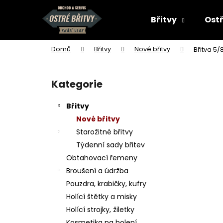
K
Přejít
na
o
Břitvy
Ostř
obsah
Zpět
Zpět
š
do
do
í
Domů
Břitvy
Nové břitvy
Břitva 5
k
obchodu
obchodu
P
o
Kategorie
Přeskočit
s
kategorie
t
Břitvy
r
Nové břitvy
a
Starožitné břitvy
n
Týdenní sady břitev
n
Obtahovací řemeny
í
Broušení a údržba
p
Pouzdra, krabičky, kufry
a
Holící štětky a misky
n
Holící strojky, žiletky
e
Kosmetika na holení