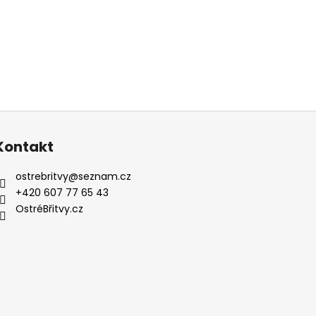
Kontakt
ostrebritvy
@
seznam.cz
+420 607 77 65 43
OstréBřitvy.cz