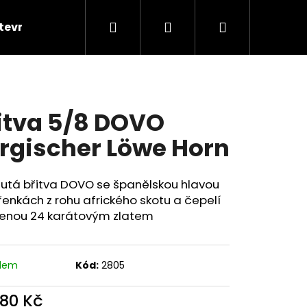
Hledat
Přihlášení
Nákupní
itevníka
Kontakty
Značky
košík
itva 5/8 DOVO
rgischer Löwe Horn
dutá břitva DOVO se španělskou hlavou
řenkách z rohu afrického skotu a čepelí
enou 24 karátovým zlatem
adem
Kód:
2805
Následující
280 Kč