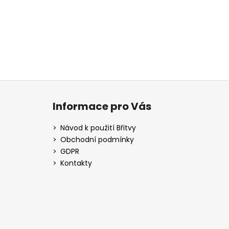
Z
á
Informace pro Vás
p
a
Návod k použití Břitvy
t
Obchodní podmínky
í
GDPR
Kontakty