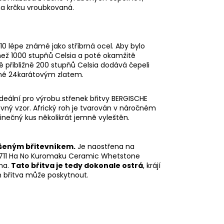
ana krčku vroubkovaná.
210 lépe známé jako stříbrná ocel. Aby bylo
 než 1000 stupňů Celsia a poté okamžitě
 přibližně 200 stupňů Celsia dodává čepeli
ené 24karátovým zlatem.
 ideální pro výrobu střenek břitvy BERGISCHE
vný vzor. Africký roh je tvarován v náročném
dinečný kus několikrát jemně vyleštěn.
ušeným břitevníkem.
Je naostřena na
0711 Ha No Kuromaku Ceramic Whetstone
na.
Tato břitva je tedy dokonale ostrá
, krájí
m břitva může poskytnout.