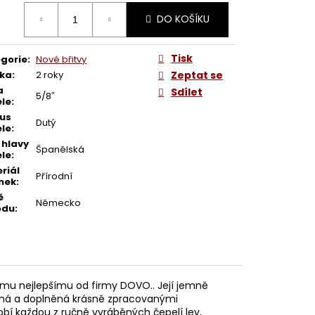
ERS-ISSARD GRELOT
ná
DO KOŠÍKU
:
Tisk
gorie
:
Nové břitvy
ka
:
2 roky
Zeptat se
a
Sdílet
5/8″
le
:
us
Dutý
le
:
 hlavy
Španělská
le
:
riál
Přírodní
nek
:
ě
Německo
odu
:
tomu nejlepšímu od firmy DOVO.. Její jemně
ená a doplněná krásně zpracovanými
bí každou z ručně vyráběných čepelí lev,