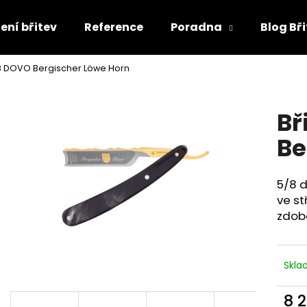
ení břitev
Reference
Poradna
Blog Bř
/8 DOVO Bergischer Löwe Horn
Co potřebujete najít?
Bř
HLEDAT
Be
5/8 
Doporučujeme
ve st
zdob
Skl
8 