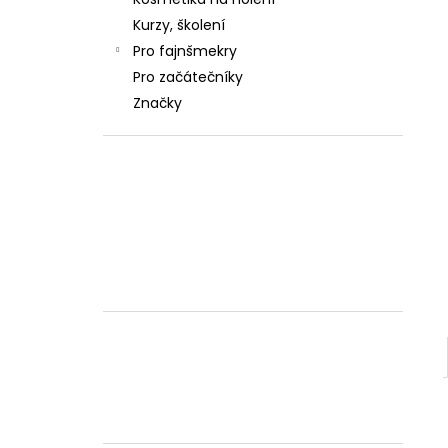
OSTŘENÍ BŘITVY Z
l
WWW.OSTREBRITVY.CZ
Kurzy, školení
480 Kč
Pro fajnšmekry
Původně:
980 Kč
Pro začátečníky
Značky