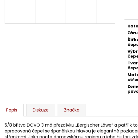
BŘITVA 4/8 "BENGALLCAST STEEL"
BŘITVA 6/8 THI
Měr
BLACK PLASTIC
cena
2 580 Kč
3 880 Kč
Kate
Záru
Šířk
čepe
Výbr
čepe
Tvar
čepe
Mate
stře
Zem
pův
Popis
Diskuze
Značka
5/8 břitva DOVO 3 má přezdívku „Bergischer Löwe“ a patří k 
opracovaná čepel se španělskou hlavou je elegantně pozlac
střenkami. Jako pocta domovskému regionu a jeho historii zdo