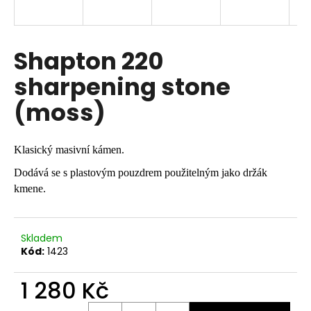
a
j
í
Shapton 220
t
sharpening stone
?
(moss)
Klasický masivní kámen.
HLEDAT
Dodává se s plastovým pouzdrem použitelným jako držák
kmene.
D
o
Skladem
p
Kód:
1423
o
r
1 280 Kč
u
Měrná