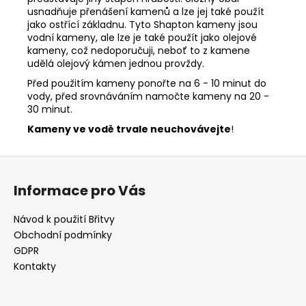
usnadňuje přenášení kamenů a lze jej také použít
jako ostřící základnu. Tyto Shapton kameny jsou
vodní kameny, ale lze je také použít jako olejové
kameny, což nedoporučuji, neboť to z kamene
udělá olejový kámen jednou provždy.
Před použitím kameny ponořte na 6 - 10 minut do
vody, před srovnáváním namočte kameny na 20 -
30 minut.
Kameny ve vodě trvale neuchovávejte
!
Z
á
Informace pro Vás
p
a
Návod k použití Břitvy
t
Obchodní podmínky
í
GDPR
Kontakty