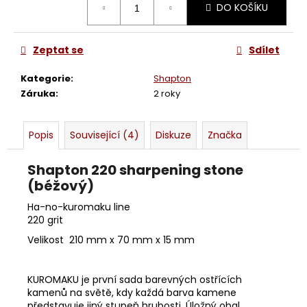
č
DO KOŠÍKU
cena:
u
j
e
Zeptat se
Sdílet
m
e
Kategorie
:
Shapton
Záruka
:
2 roky
BŘITVA
5/8
Popis
Související (4)
Diskuze
Značka
BÖKER
KING
CUTTER
Shapton 220 sharpening stone
4
(béžový)
280
Kč
Ha-no-kuromaku line
220 grit
Velikost 210 mm x 70 mm x 15 mm
KUROMAKU je první sada barevných ostřících
kamenů na světě, kdy každá barva kamene
představuje jiný stupeň hrubosti. Úložný obal