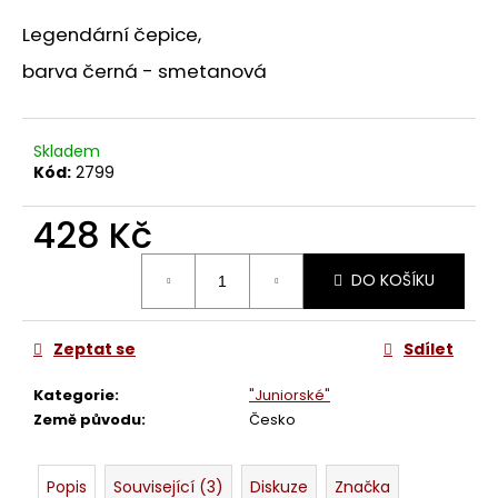
a
Legendární čepice,
j
barva černá - smetanová
í
t
?
Skladem
Kód:
2799
428 Kč
HLEDAT
Měrná
DO KOŠÍKU
cena:
Zeptat se
Sdílet
D
o
Kategorie
:
"Juniorské"
p
Země původu
:
Česko
o
r
u
Popis
Související (3)
Diskuze
Značka