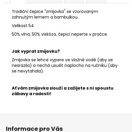
č
u
Tradiční čepice "zmijovka" se vzorovaným
j
zahnutým lemem a bambulkou.
e
Velikost 54
m
e
50% vlna, 50% viskóza, čepici neperte v pračce.
BŘITVA
Jak vyprat zmijovku?
4/8
Zmijovka se lehce vypere ve vlažné vodě (aby se
"BENGALLCAST
STEEL"
nesrazila) a nechá usušit naplocho na ručníku (aby
se nevytahala).
2
580
Kč
Ať vám zmijovka slouží a zažijete s ní spoustu
zábavy a radosti!
Z
á
Informace pro Vás