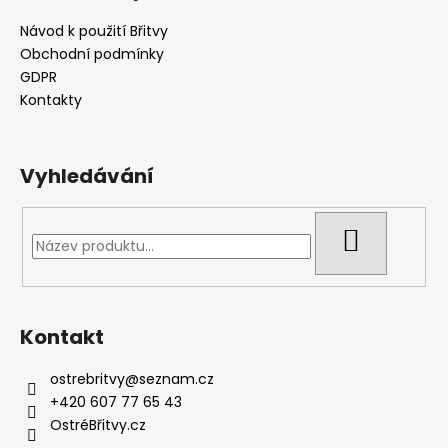
p
a
Návod k použití Břitvy
t
Obchodní podmínky
í
GDPR
Kontakty
Vyhledávání
HLEDAT
Kontakt
ostrebritvy
@
seznam.cz
+420 607 77 65 43
OstréBřitvy.cz