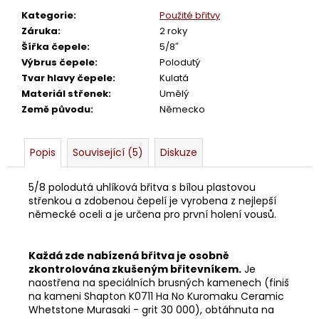
č
u
Kategorie
:
Použité břitvy
j
Záruka
:
2 roky
e
Šířka čepele
:
5/8″
m
Výbrus čepele
:
Polodutý
e
Tvar hlavy čepele
:
Kulatá
Materiál střenek
:
Umělý
Země původu
:
Německo
BŘITVA
4/8
N.&
Popis
Související (5)
Diskuze
H.CLAUBERG
2
5/8 polodutá uhlíková břitva s bílou plastovou
680
střenkou a zdobenou čepelí je vyrobena z nejlepší
Kč
německé oceli a je určena pro první holení vousů.
Každá zde nabízená břitva je osobně
zkontrolována zkušeným břitevníkem.
Je
naostřena na speciálních brusných kamenech (finiš
na kameni Shapton K0711 Ha No Kuromaku Ceramic
Whetstone Murasaki - grit 30 000), obtáhnuta na