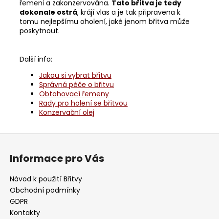
řemeni a zakonzervována.
Tato břitva je tedy
dokonale ostrá
, krájí vlas a je tak připravena k
tomu nejlepšímu oholení, jaké jenom břitva může
poskytnout.
Další info:
Jakou si vybrat břitvu
Správná péče o břitvu
Obtahovací řemeny
Rady pro holení se břitvou
Konzervační olej
Z
á
Informace pro Vás
p
a
Návod k použití Břitvy
t
Obchodní podmínky
í
GDPR
Kontakty