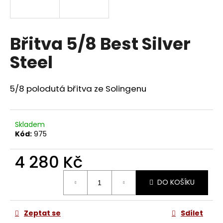
a
j
í
Břitva 5/8 Best Silver
t
Steel
?
5/8 polodutá břitva ze Solingenu
HLEDAT
Skladem
Kód:
975
4 280 Kč
D
o
Měrná
p
DO KOŠÍKU
cena:
o
r
u
Zeptat se
Sdílet