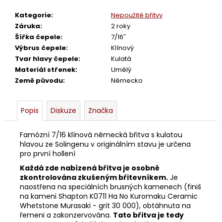
č
u
Kategorie
:
Nepoužité břitvy
j
Záruka
:
2 roky
e
Šířka čepele
:
7/16″
m
Výbrus čepele
:
Klínový
e
Tvar hlavy čepele
:
Kulatá
Materiál střenek
:
Umělý
Země původu
:
Německo
BŘITVA
3/8
BRADREI
PICCOLO
Popis
Diskuze
Značka
3
880
Famózní 7/16 klínová německá břitva s kulatou
Kč
hlavou ze Solingenu v originálním stavu je určena
pro první hollení
Každá zde nabízená břitva je osobně
zkontrolována zkušeným břitevníkem.
Je
naostřena na speciálních brusných kamenech (finiš
na kameni Shapton K0711 Ha No Kuromaku Ceramic
Whetstone Murasaki - grit 30 000), obtáhnuta na
řemeni a zakonzervována.
Tato břitva je tedy