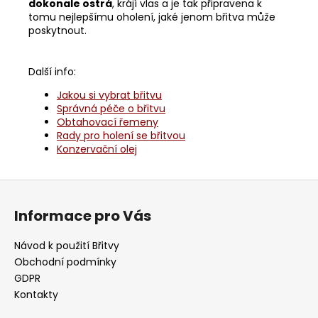
dokonale ostrá
, krájí vlas a je tak připravena k
tomu nejlepšímu oholení, jaké jenom břitva může
poskytnout.
Další info:
Jakou si vybrat břitvu
Správná péče o břitvu
Obtahovací řemeny
Rady pro holení se břitvou
Konzervační olej
Z
á
Informace pro Vás
p
a
Návod k použití Břitvy
t
Obchodní podmínky
í
GDPR
Kontakty