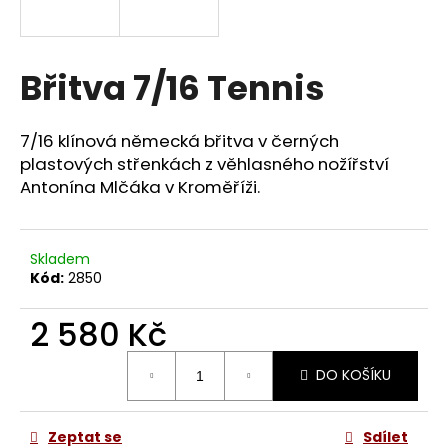
a
j
í
Břitva 7/16 Tennis
t
?
7/16 klínová německá břitva v černých
plastových střenkách z věhlasného nožířství
Antonína Mlčáka v Kroměříži.
HLEDAT
Skladem
Kód:
2850
D
2 580 Kč
o
Měrná
p
DO KOŠÍKU
cena:
o
r
u
Zeptat se
Sdílet