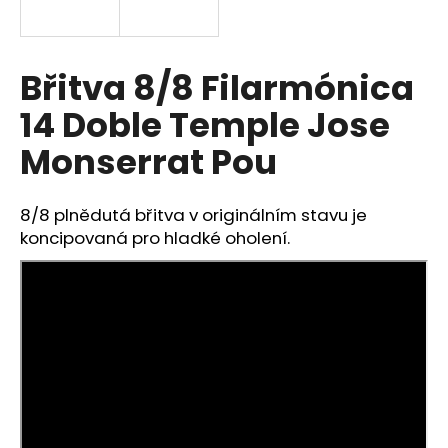
a
j
í
Břitva 8/8 Filarmónica
t
14 Doble Temple Jose
?
Monserrat Pou
8/8 plnědutá břitva v originálním stavu je
HLEDAT
koncipovaná pro hladké oholení.
D
o
p
o
r
u