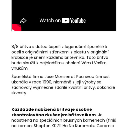
8/8 břitva s dutou čepelí z legendární španělské
oceli s originálními střenkami z plastu v originální
krabičce je snem každého břitevníka. Tato břitva
bude sloužit k nejhladšímu oholení Vám i Vaším
vnukům.
Španělská firma Jose Monserrat Pou svou činnost
ukončila v roce 1990, nicméně z její výroby se
zachovaly výjimečně zdařilé kvalitní břitvy, dokonalé
skvosty.
Každá zde nabízená břitva je osobně
zkontrolována zkušeným břitevníkem.
Je
naostřena na speciálních brusných kamenech (finiš
na kameni Shapton K0711 Ha No Kuromaku Ceramic