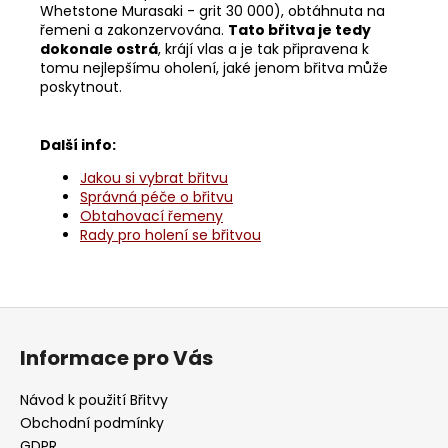
Whetstone Murasaki - grit 30 000), obtáhnuta na
řemeni a zakonzervována.
Tato břitva je tedy
dokonale ostrá
, krájí vlas a je tak připravena k
tomu nejlepšímu oholení, jaké jenom břitva může
poskytnout.
Další info:
Jakou si vybrat břitvu
Správná péče o břitvu
Obtahovací řemeny
Rady pro holení se břitvou
Z
á
Informace pro Vás
p
a
Návod k použití Břitvy
t
Obchodní podmínky
GDPR