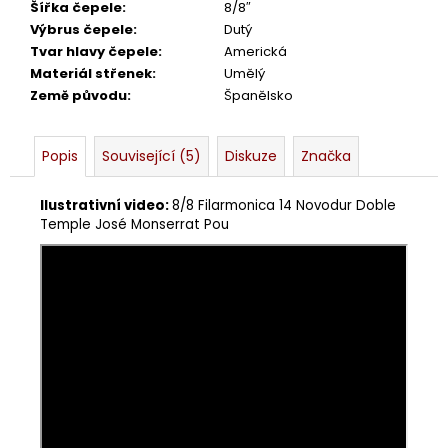
Šířka čepele
:
8/8″
Výbrus čepele
:
Dutý
Tvar hlavy čepele
:
Americká
Materiál střenek
:
Umělý
Země původu
:
Španělsko
Popis
Související (5)
Diskuze
Značka
Ilustrativní video:
8/8 Filarmonica 14 Novodur Doble
Temple José Monserrat Pou