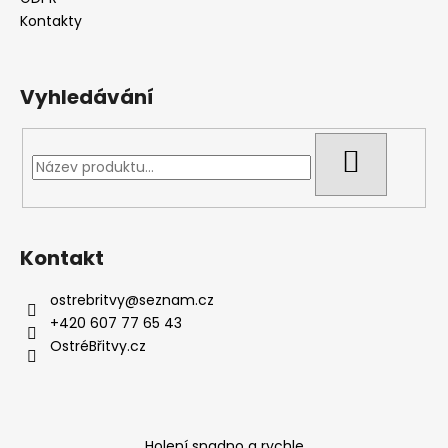
í
Kontakty
Vyhledávání
HLEDAT
Kontakt
ostrebritvy
@
seznam.cz
+420 607 77 65 43
OstréBřitvy.cz
Holení snadno a rychle