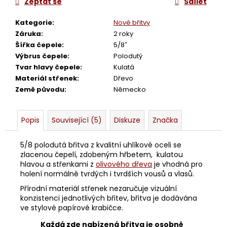
č
Zeptat se
Sdílet
u
j
Kategorie
:
Nové břitvy
e
Záruka
:
2 roky
m
Šířka čepele
:
5/8″
e
Výbrus čepele
:
Polodutý
Tvar hlavy čepele
:
Kulatá
Materiál střenek
:
Dřevo
BŘITVA
Země původu
:
Německo
8/8
BÖKER
-
Popis
Související (5)
Diskuze
Značka
14ER
10
380
5/8 polodutá břitva z kvalitní uhlíkové oceli se
Kč
zlacenou čepelí, zdobeným hřbetem, kulatou
hlavou a střenkami z
olivového dřeva
je vhodná pro
holení normálně tvrdých i tvrdších vousů a vlasů.
Přírodní materiál střenek nezaručuje vizuální
konzistenci jednotlivých břitev, břitva je dodávána
ve stylové papírové krabičce.
Každá zde nabízená břitva je osobně