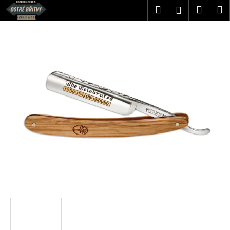
K
Přejít
Hledat
Náku
M
Přihlášen
na
o
obsah
Zpět
Zpět
košík
š
í
C
k
o
p
o
t
ř
e
b
u
j
e
t
e
n