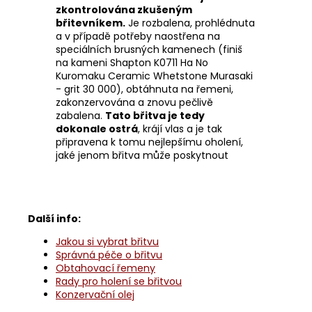
zkontrolována zkušeným
břitevníkem.
Je rozbalena, prohlédnuta
a v případě potřeby naostřena na
speciálních brusných kamenech (finiš
na kameni Shapton K0711 Ha No
Kuromaku Ceramic Whetstone Murasaki
- grit 30 000), obtáhnuta na řemeni,
zakonzervována a znovu pečlivě
zabalena.
Tato břitva je tedy
dokonale ostrá
, krájí vlas a je tak
připravena k tomu nejlepšímu oholení,
jaké jenom břitva může poskytnout
Další info:
Jakou si vybrat břitvu
Správná péče o břitvu
Obtahovací řemeny
Rady pro holení se břitvou
Konzervační olej