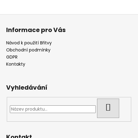
Z
á
Informace pro Vás
p
a
Návod k použití Břitvy
t
Obchodní podmínky
í
GDPR
Kontakty
Vyhledávání
HLEDAT
Kontakt