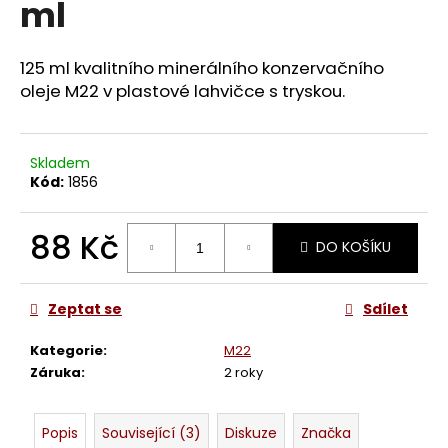
ml
a
j
125 ml kvalitního minerálního konzervačního
í
oleje M22 v plastové lahvičce s tryskou.
t
?
Skladem
Kód:
1856
HLEDAT
88 Kč
DO KOŠÍKU
Měrná
cena:
Zeptat se
Sdílet
D
o
Kategorie
:
M22
p
Záruka
:
2 roky
o
r
u
Popis
Související (3)
Diskuze
Značka