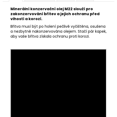
č
u
Minerální konzervační olej M22 slouží pro
j
zakonzervování břitev a jejich ochranu před
e
vlhostí a korozí.
m
Břitva musí být po holení pečlivě vyčištěna, osušena
e
a nezbytně nakonzervována olejem. Stačí pár kapek,
aby vaše břitva získala ochranu proti korozi.
OSTŘENÍ
BŘITVY
Z
WWW.OSTREBRITVY.CZ
480
Kč
Původně:
980
Kč